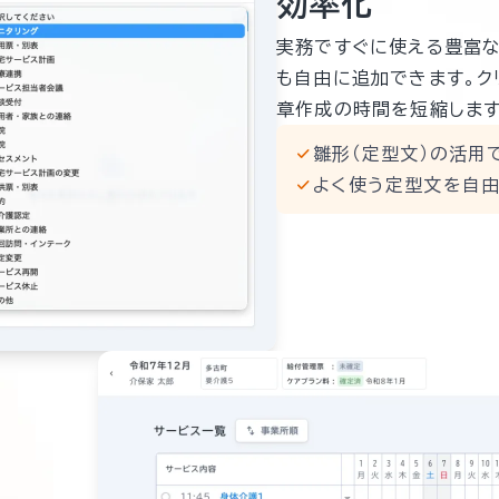
効率化
実務ですぐに使える豊富な
も自由に追加できます。ク
章作成の時間を短縮します
雛形（定型文）の活用
よく使う定型文を自