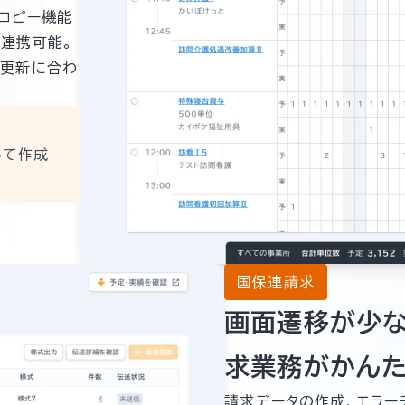
コピー機能
連携可能。
の更新に合わ
して作成
国保連請求
画面遷移が少な
求業務がかん
請求データの作成、エラー