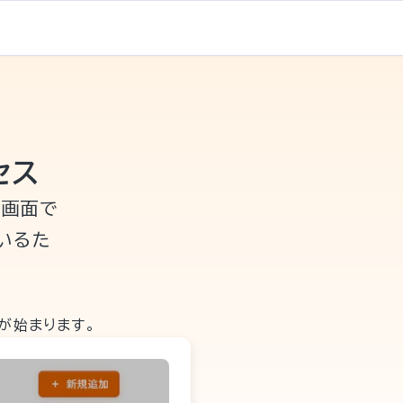
セス
の画面で
いるた
が始まります。