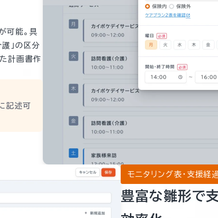
が可能。具
介護」の区分
した計画書作
軟に記述可
モニタリング表・支援経
豊富な雛形で